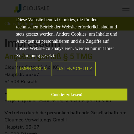
Diese Website benutzt Cookies, die für den
Clousale
/ Impressum
technischen Betrieb der Website erforderlich sind und
stets gesetzt werden. Andere Cookies, um Inhalte und
Impressum
Anzeigen zu personalisieren und die Zugriffe auf
unsere Website zu analysieren, werden nur mit Ihrer
Angaben gemäß § 5 TMG
Zustimmung gesetzt.
Cloumeo GmbH & Co. KG
IMPRESSUM
DATENSCHUTZ
Hauptstr. 65-67
51503 Rösrath
Handelsregister: HRA 29337
Cookies zulassen!
Registergericht: Handelsregister Amtsgericht Köln
Vertreten durch die persönlich haftende Gesellschafterin:
Cloumeo Verwaltungs GmbH
Hauptstr. 65-67