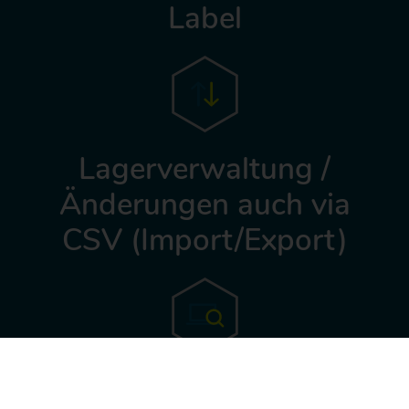
Label
Lagerverwaltung /
Änderungen auch via
CSV (Import/Export)
SellerView