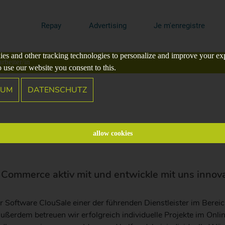
Repay
Advertising
Je m'enregistre
es and other tracking technologies to personalize and improve your ex
rbeiter/in
o use our website you consent to this.
SUM
DATENSCHUTZ
smitarbeiter/in im Innendien
allow cookies
-Commerce aktiv mit und entwickle mit uns innova
r Software ClouSale einer der führenden Dienstleister im Ber
ußerdem betreuen wir erfolgreich individuelle Projekte im Onli