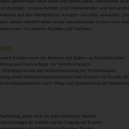
ndlern gemeinsam neue Ideen und helfen dabei, individuelle Wü
mzusetzen. Unsere Kunden sind Onlinehändler und Versandhä
 anderem auf den Marktplätzen Amazon und eBay verkaufen. Uns
eam, einem händlernahen sowie spezialisierten Know-How und e
 gemeinsam mit unseren Kunden und Partnern.
ben:
 neuen Kunden sowie das Betreuen und Halten von Bestandskunden
ührung und Überwachung von Vertriebsstrategien
 Vertriebsprozessen und Weiterentwicklung der Vertriebsorgane
atung sowie Informationspräsentationen beim Kunden vor Ort oder über
on Kundengesprächen sowie Pflege und Aktualisierung der Kundenda
usbildung, gerne auch ein abgeschlossenes Studium
rufserfahrungen im Vertrieb und im Umgang mit Kunden
ndverständnis oder Affinität zu technischen Themen