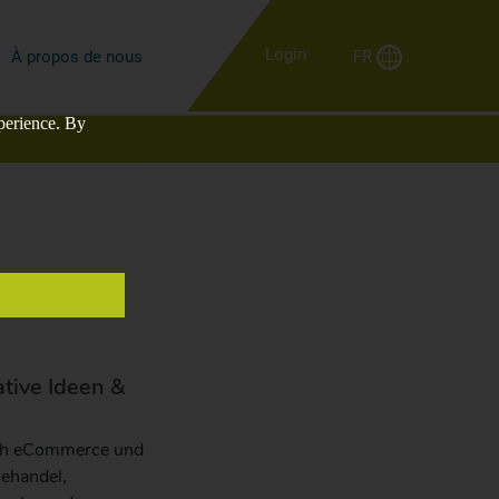
Login
FR
À propos de nous
perience. By
st
tive Ideen &
eich eCommerce und
nehandel,