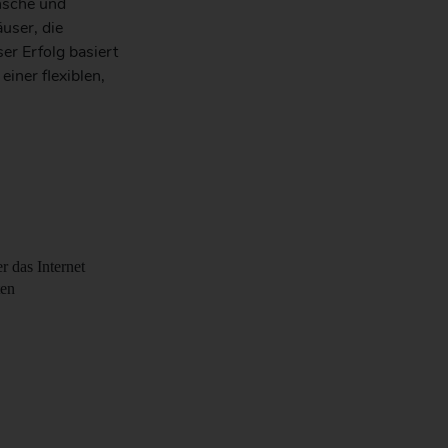
nsche und
user, die
er Erfolg basiert
iner flexiblen,
 das Internet
ten